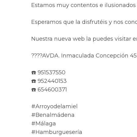
Estamos muy contentos e ilusionados c
Esperamos que la disfrutéis y nos cono
Nuestra nueva web la puedes visitar 
????AVDA. Inmaculada Concepción 45. 
☎️ 951537550
☎️ 952440153
☎️ 654600371
#Arroyodelamiel
#Benalmádena
#Málaga
#Hamburguesería